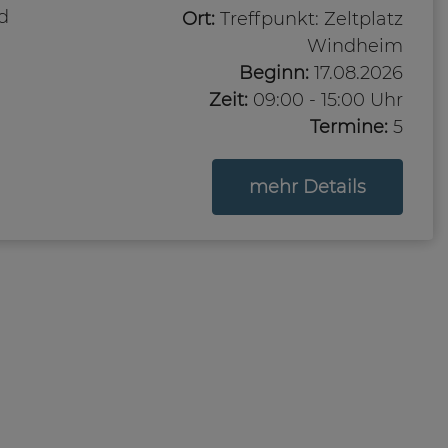
d
Ort:
Treffpunkt: Zeltplatz
Windheim
Beginn:
17.08.2026
Zeit:
09:00 - 15:00 Uhr
Termine:
5
zum Kurs
mehr Details