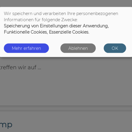
Wir speichern und verarbeiten Ihre personenbezogenen
Informationen für folgende Zwecke:
uf der Wiese - Führung mit Natu
Speicherung von Einstellungen dieser Anwendung,
Funktionelle Cookies, Essenzielle Cookies.
Mehr erfahren
Ablehnen
OK
rkommen - gibt es Spezialisten, die bestimmte Le
fen wir auf ...
amp