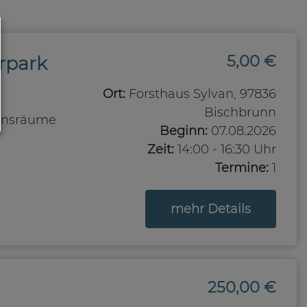
5,00 €
rpark
Ort:
Forsthaus Sylvan, 97836
Bischbrunn
bensräume
Beginn:
07.08.2026
Zeit:
14:00 - 16:30 Uhr
Termine:
1
zum Kurs
mehr Details
250,00 €