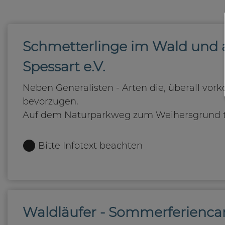
Schmetterlinge im Wald und a
Spessart e.V.
Neben Generalisten - Arten die, überall vo
bevorzugen.
Auf dem Naturparkweg zum Weihersgrund tref
Bitte Infotext beachten
Waldläufer - Sommerferienc