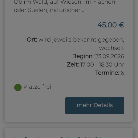
Ob im Wald, auf Wiesen, im Flachen
oder Steilen, natürlicher ...
45,00 €
Ort:
wird jeweils bekannt gegeben,
wechselt
Beginn:
23.09.2026
Zeit:
17:00 - 18:30 Uhr
Termine:
6
Plätze frei
zum Kurs
mehr Details