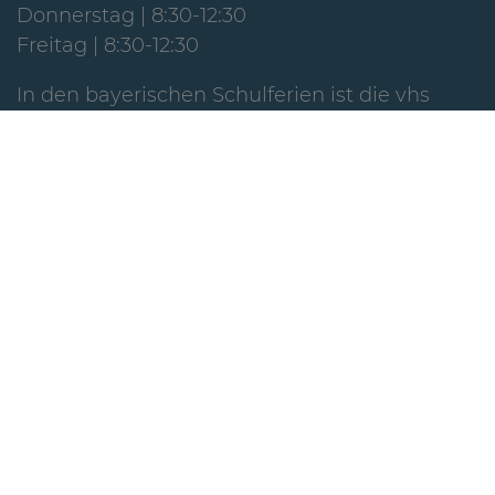
Donnerstag | 8:30-12:30
Freitag | 8:30-12:30
In den bayerischen Schulferien ist die vhs
geschlossen oder nur am Vormittag geöffnet.
Widerrufsformular
Integrationsbüro I Deutschkurse
Marktplatz 24 I Raum 1.5
97828 Marktheidenfeld
Telefon 09391 5034316
E-Mail:
integration(at)vhs-marktheidenfeld.de