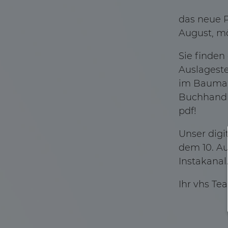
das neue P
August, mö
Sie finde
Auslageste
im Baumark
Buchhandlu
pdf
!
Unser digi
dem 10. Au
Instakanal
Ihr vhs Te