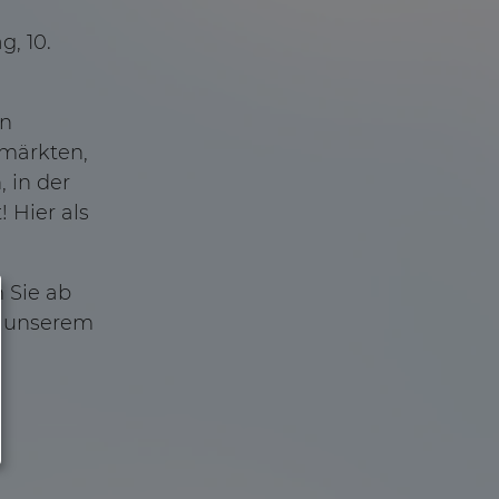
, 10.
en
rmärkten,
 in der
t!
Hier als
 Sie ab
f unserem